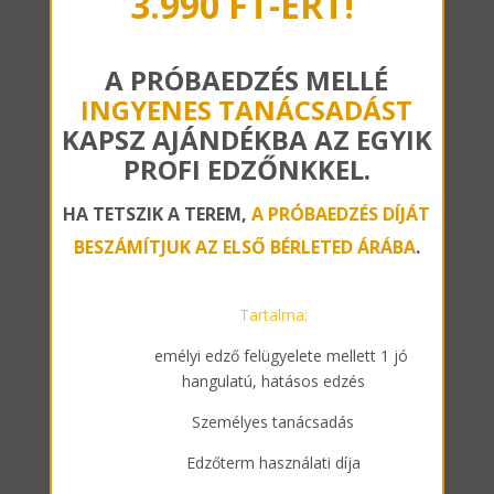
3.990 FT-ÉRT!
A PRÓBAEDZÉS MELLÉ
INGYENES TANÁCSADÁST
KAPSZ AJÁNDÉKBA AZ EGYIK
PROFI EDZŐNKKEL.
HA TETSZIK A TEREM,
A PRÓBAEDZÉS DÍJÁT
BESZÁMÍTJUK AZ ELSŐ BÉRLETED ÁRÁBA
.
Tartalma:
Sz
emélyi edző felügyelete mellett 1 jó
hangulatú, hatásos edzés
Személyes tanácsadás
Edzőterm használati díja