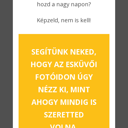
hozd a nagy napon?
Képzeld, nem is kell!
SEGÍTÜNK NEKED,
HOGY AZ ESKÜVŐI
FOTÓIDON ÚGY
NÉZZ KI, MINT
AHOGY MINDIG IS
SZERETTED
VOLNA,