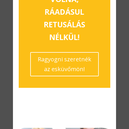
RÁADÁSUL
RETUSÁLÁS
NÉLKÜL!
Ragyogni szeretnék
az esküvőmön!