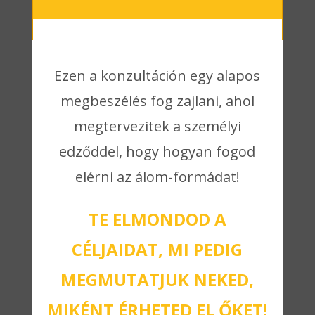
Ezen a konzultáción egy alapos
megbeszélés fog zajlani, ahol
megtervezitek a személyi
edződdel, hogy hogyan fogod
elérni az álom-formádat!
TE ELMONDOD A
CÉLJAIDAT, MI PEDIG
MEGMUTATJUK NEKED,
MIKÉNT ÉRHETED EL ŐKET!