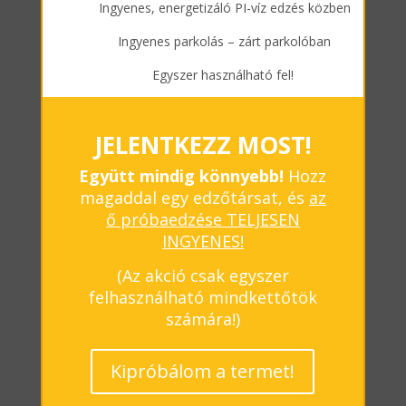
Ingyenes, energetizáló PI-víz edzés közben
Ingyenes parkolás – zárt parkolóban
Egyszer használható fel!
JELENTKEZZ MOST!
Együtt mindig könnyebb!
Hozz
magaddal egy edzőtársat, és
az
ő próbaedzése TELJESEN
INGYENES!
(Az akció csak egyszer
felhasználható mindkettőtök
számára!)
Kipróbálom a termet!