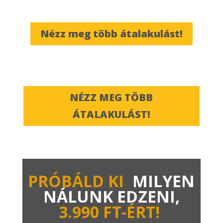
Nézz meg több átalakulást!
NÉZZ MEG TÖBB
ÁTALAKULÁST!
PRÓBÁLD KI
,
MILYEN
NÁLUNK EDZENI,
3.990 FT-ÉRT!