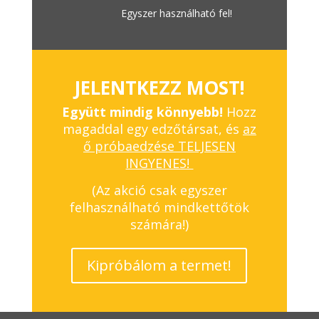
Egyszer használható fel!
JELENTKEZZ MOST!
Együtt mindig könnyebb!
Hozz
magaddal egy edzőtársat, és
az
ő próbaedzése TELJESEN
INGYENES!
(Az akció csak egyszer
felhasználható mindkettőtök
számára!)
Kipróbálom a termet!