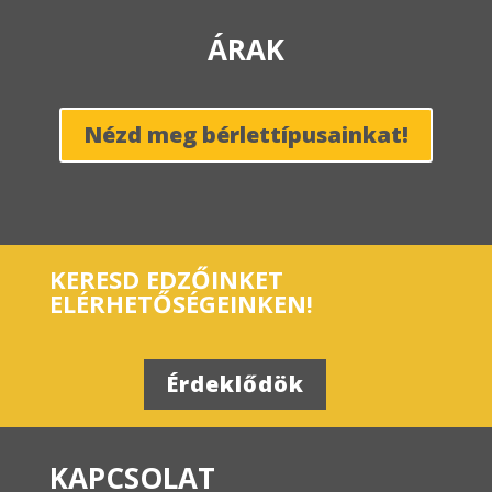
ÁRAK
Nézd meg bérlettípusainkat!
KERESD EDZŐINKET
ELÉRHETŐSÉGEINKEN!
Érdeklődök
KAPCSOLAT