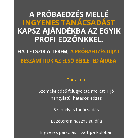
A PRÓBAEDZÉS MELLÉ
INGYENES TANÁCSADÁST
KAPSZ AJÁNDÉKBA AZ EGYIK
PROFI EDZŐNKKEL.
HA TETSZIK A TEREM,
A PRÓBAEDZÉS DÍJÁT
BESZÁMÍTJUK AZ ELSŐ BÉRLETED ÁRÁBA
.
Tartalma:
Személyi edző felügyelete mellett 1 jó
hangulatú, hatásos edzés
Személyes tanácsadás
Edzőterem használati díja
Ingyenes parkolás – zárt parkolóban