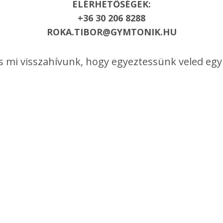
ELÉRHETŐSÉGEK:
+36 30 206 8288
ROKA.TIBOR@GYMTONIK.HU
, és mi visszahívunk, hogy egyeztessünk veled 