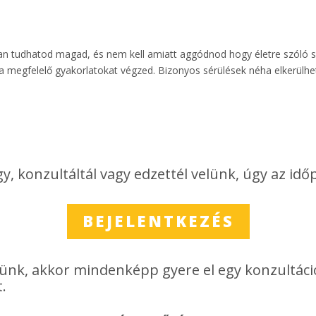
ban tudhatod magad, és nem kell amiatt aggódnod hogy életre szóló 
 megfelelő gyakorlatokat végzed. Bizonyos sérülések néha elkerülhet
konzultáltál vagy edzettél velünk, úgy az időp
BEJELENTKEZÉS
elünk, akkor mindenképp gyere el egy konzultáci
.