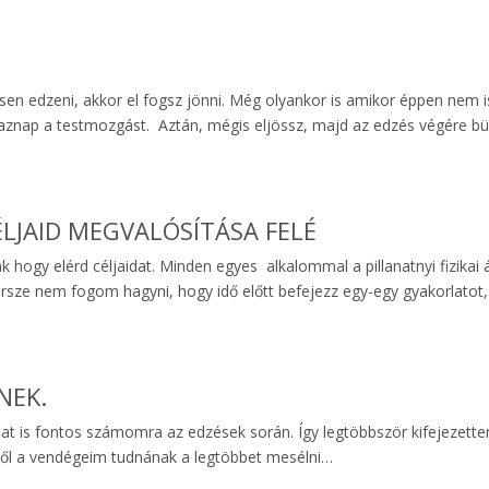
en edzeni, akkor el fogsz jönni. Még olyankor is amikor éppen nem i
znap a testmozgást. Aztán, mégis eljössz, majd az edzés végére büs
LJAID MEGVALÓSÍTÁSA FELÉ
hogy elérd céljaidat. Minden egyes alkalommal a pillanatnyi fizikai
s persze nem fogom hagyni, hogy idő előtt befejezz egy-egy gyakorlato
NEK.
at is fontos számomra az edzések során. Így legtöbbször kifejezette
rről a vendégeim tudnának a legtöbbet mesélni…