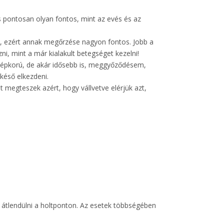
 pontosan olyan fontos, mint az evés és az
k, ezért annak megőrzése nagyon fontos. Jobb a
i, mint a már kialakult betegséget kezelni!
özépkorú, de akár idősebb is, meggyőződésem,
éső elkezdeni.
t megteszek azért, hogy vállvetve elérjük azt,
k átlendülni a holtponton. Az esetek többségében