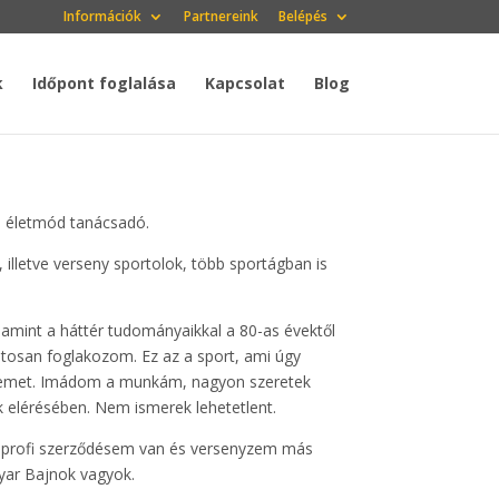
Információk
Partnereink
Belépés
k
Időpont foglalása
Kapcsolat
Blog
s életmód tanácsadó.
lletve verseny sportolok, több sportágban is
alamint a háttér tudományaikkal a 80-as évektől
atosan foglakozom. Ez az a sport, ami úgy
etemet. Imádom a munkám, nagyon szeretek
k elérésében. Nem ismerek lehetetlent.
s profi szerződésem van és versenyzem más
ar Bajnok vagyok.