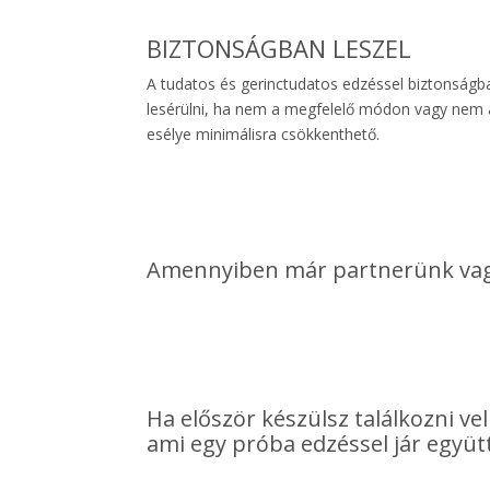
BIZTONSÁGBAN LESZEL
A tudatos és gerinctudatos edzéssel biztonság
lesérülni, ha nem a megfelelő módon vagy nem a
esélye minimálisra csökkenthető.
Amennyiben már partnerünk vagy, 
Ha először készülsz találkozni v
ami egy próba edzéssel jár együtt