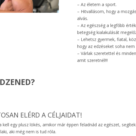
– Az életem a sport.
– Hitvallásom, hogy a mozgás
alvás.
– Az egészség a legfőbb érté
betegség kialakulását megelőzn
– Lehetsz gyermek, fiatal, k
hogy az edzéseket soha nem k
– Várlak szeretettel és minden
amit szeretnél!!!
EDZENED?
OSAN ELÉRD A CÉLJAIDAT!
 kell egy plusz lökés, amikor már éppen feladnád az egészet, segíte
aki, aki még nem is tud róla.