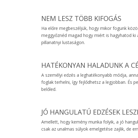
NEM LESZ TÖBB KIFOGÁS
Ha előre megbeszéljük, hogy mikor fogunk közös
meggyőznéd magad hogy miért is hagyhatod ki a
pillanatnyi lustaságon.
HATÉKONYAN HALADUNK A CÉ
A személyi edzés a leghatékonyabb módja, annak 
foglak terhelni, így fejlődhetsz a legjobban. É
belőled
.
JÓ HANGULATÚ EDZÉSEK LESZ
Amellett, hogy kemény munka folyik, a jó hangul
csak az unalmas súlyok emelgetése zajlik, de e