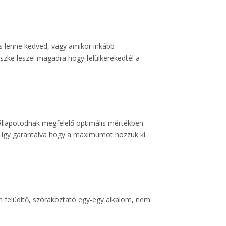
s lenne kedved, vagy amikor inkább
zke leszel magadra hogy felülkerekedtél a
 állapotodnak megfelelő optimális mértékben
t, így garantálva hogy a maximumot hozzuk ki
n felüdítő, szórakoztató egy-egy alkalom, nem