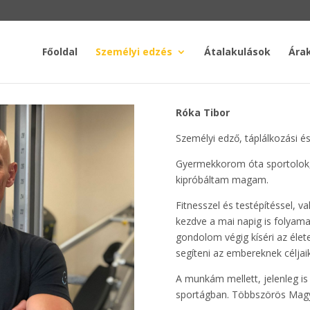
Főoldal
Személyi edzés
Átalakulások
Ára
Róka Tibor
Személyi edző, táplálkozási é
Gyermekkorom óta sportolok, i
kipróbáltam magam.
Fitnesszel és testépítéssel, v
kezdve a mai napig is folyam
gondolom végig kíséri az él
segíteni az embereknek céljai
A munkám mellett, jelenleg i
sportágban. Többszörös Magy