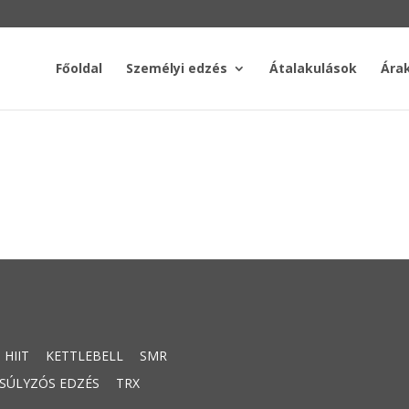
Főoldal
Személyi edzés
Átalakulások
Ára
HIIT
KETTLEBELL
SMR
SÚLYZÓS EDZÉS
TRX