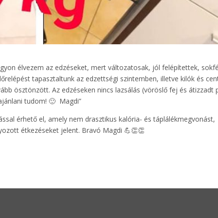
gyon élvezem az edzéseket, mert változatosak, jól felépítettek, sokf
relépést tapasztaltunk az edzettségi szintemben, illetve kilók és cen
vább ösztönzött. Az edzéseken nincs lazsálás (vöröslő fej és átizzadt 
 ajánlani tudom! 🙂 Magdi”
ással érhető el, amely nem drasztikus kalória- és táplálékmegvonást,
yozott étkezéseket jelent. Bravó Magdi 💪👏👏