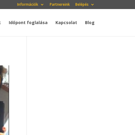
Információk
Partnereink
Belépés
k
Időpont foglalása
Kapcsolat
Blog