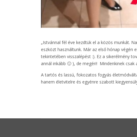
„Istvánnal fél éve kezdtük el a közös munkát. Na
eszközt használtunk. Már az első hónap végén elő
tekintetében visszalépést :). Ez a sikerélmény to
annál inkább 🙂 ), de megéri! Mindenkinek csak
A tartós és lassú, fokozatos fogyás életmódvált
hanem életvitelre és egyénre szabott kiegyensúl