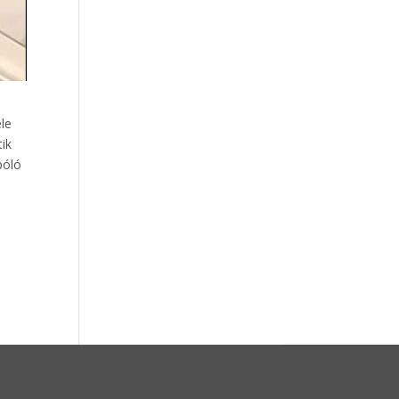
éle
tik
póló