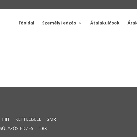
Főoldal
Személyi edzés
Átalakulások
Ára
HIIT
KETTLEBELL
SMR
SÚLYZÓS EDZÉS
TRX