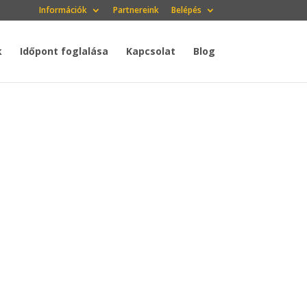
Információk
Partnereink
Belépés
k
Időpont foglalása
Kapcsolat
Blog